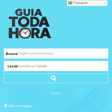
Português
Busca
Local
Escolha a Cidade ...
Home
Ver no mapa