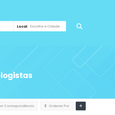
Local
Escolha a Cidade ...
logistas
or Correspondência
Ordenar Por