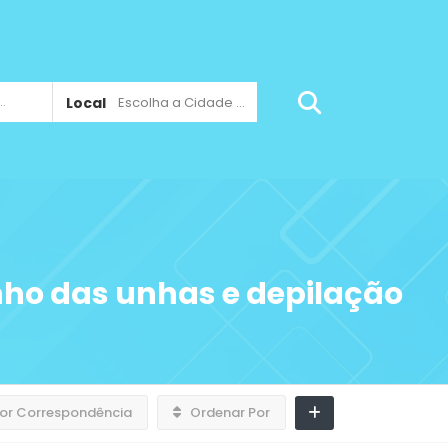
Local
Escolha a Cidade ...
nho das unhas e depilação
or Correspondência
Ordenar Por