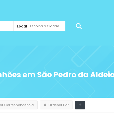
Local
Escolha a Cidade ...
hões em São Pedro da Aldei
or Correspondência
Ordenar Por