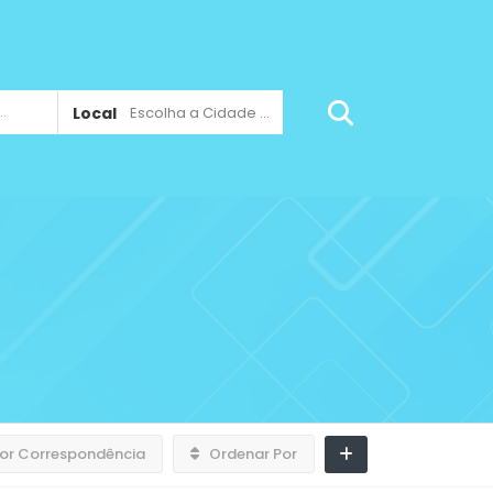
Local
Escolha a Cidade ...
or Correspondência
Ordenar Por