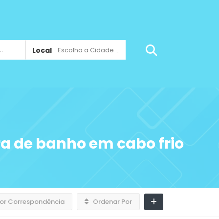
Local
Escolha a Cidade ...
ra de banho em cabo frio
or Correspondência
Ordenar Por