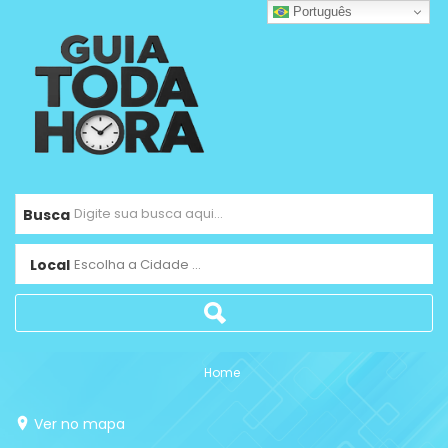
Português
Busca
Local
Escolha a Cidade ...
Home
Ver no mapa