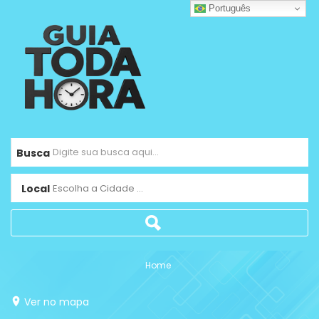
Português
Busca
Local
Escolha a Cidade ...
Home
Ver no mapa