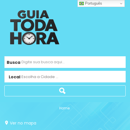
Português
Busca
Local
Escolha a Cidade ...
Home
Ver no mapa