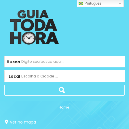
Português
Busca
Local
Escolha a Cidade ...
Home
Ver no mapa