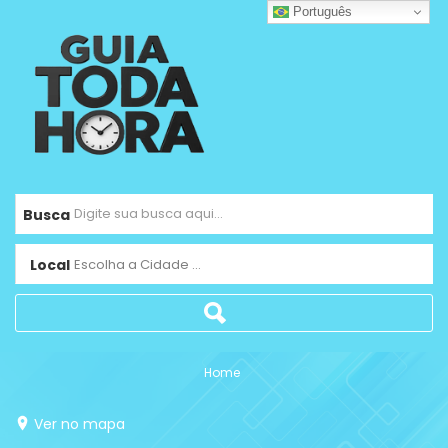
Português
Busca
Local
Escolha a Cidade ...
Home
Ver no mapa