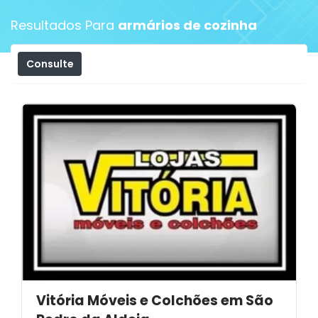
Resultados Para
armários de cozinha
Consulte
Filtros
Vitória Móveis e Colchões em São