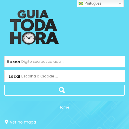
Português
Busca
Local
Escolha a Cidade ...
Home
Ver no mapa