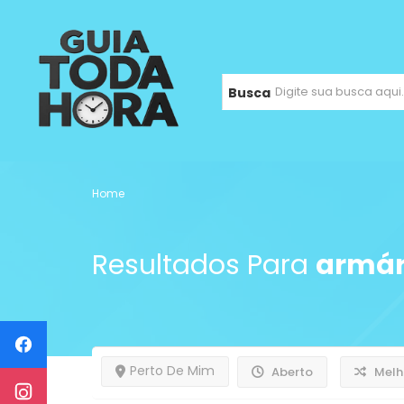
Busca
Home
Resultados Para
armár
Perto De Mim
Aberto
Melh