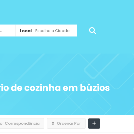
Local
Escolha a Cidade ...
io de cozinha em búzios
or Correspondência
Ordenar Por