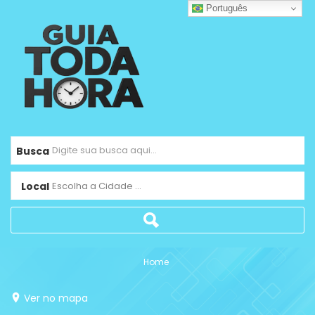
Português
Busca
Local
Escolha a Cidade ...
Home
Ver no mapa