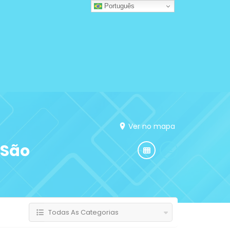
Português
Ver no mapa
 São
Todas As Categorias