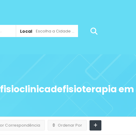
Local
Escolha a Cidade ...
fisioclinicadefisioterapia em
or Correspondência
Ordenar Por