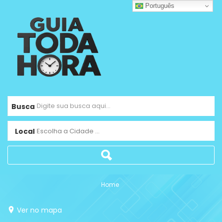
Português
Busca
Local
Escolha a Cidade ...
Home
Ver no mapa