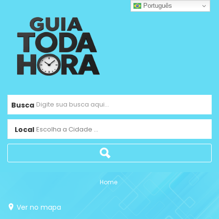
Português
Busca
Local
Escolha a Cidade ...
Home
Ver no mapa