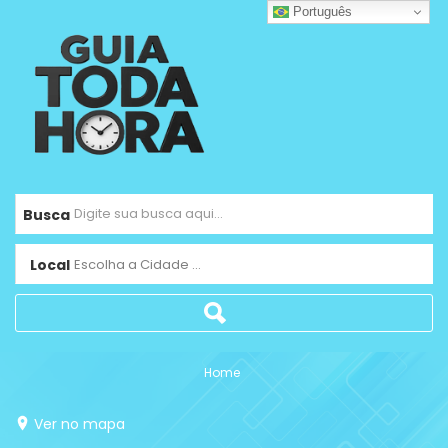
Português
Busca
Local
Escolha a Cidade ...
Home
Ver no mapa