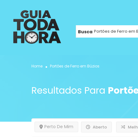
Busca
Home
Portões de Ferro em Búzios
Resultados Para
Portõe
Perto De Mim
Aberto
Melh