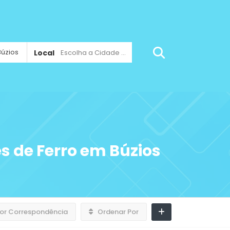
Local
Escolha a Cidade ...
s de Ferro em Búzios
or Correspondência
Ordenar Por