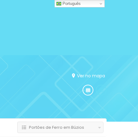
Português
Ver no mapa
Portões de Ferro em Búzios