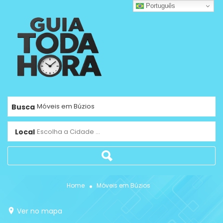
Português
Busca
Local
Escolha a Cidade ...
Home
Móveis em Búzios
Ver no mapa