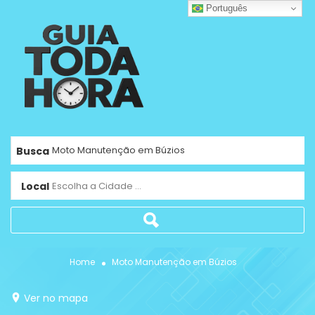
Português
Busca
Local
Escolha a Cidade ...
Home
Moto Manutenção em Búzios
Ver no mapa