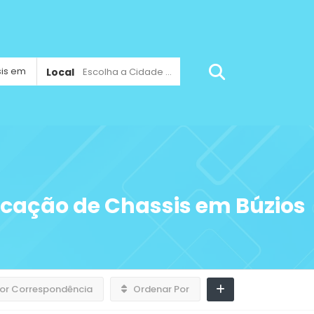
Local
Escolha a Cidade ...
icação de Chassis em Búzios
or Correspondência
Ordenar Por