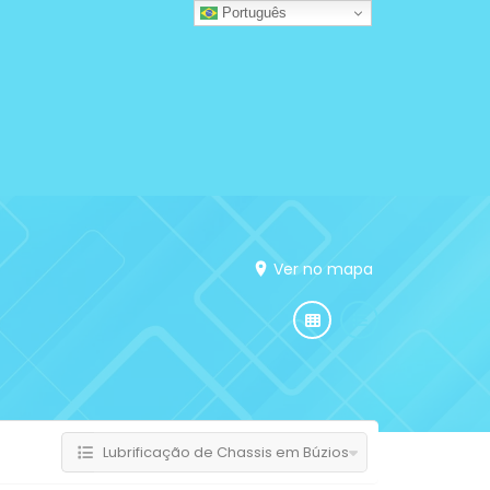
Português
Ver no mapa
Lubrificação de Chassis em Búzios