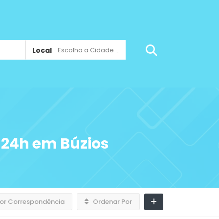
Local
Escolha a Cidade ...
 24h em Búzios
or Correspondência
Ordenar Por