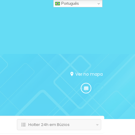
Português
Ver no mapa
Holter 24h em Búzios