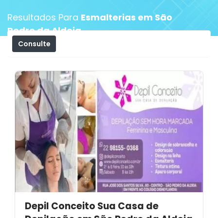
Resultados Para
Esmalterias em São
Pedro da Aldeia
Consulte
Filtros
Depil Conceito Sua Casa de