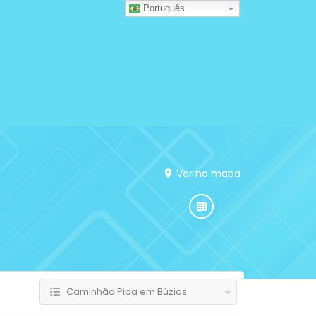
Português
Ver no mapa
Caminhão Pipa em Búzios