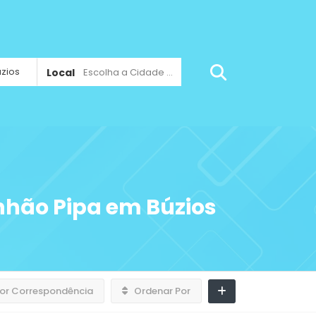
Local
Escolha a Cidade ...
hão Pipa em Búzios
or Correspondência
Ordenar Por