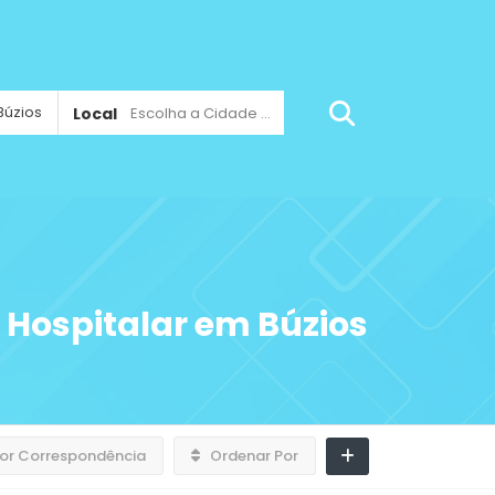
Local
Escolha a Cidade ...
Hospitalar em Búzios
or Correspondência
Ordenar Por