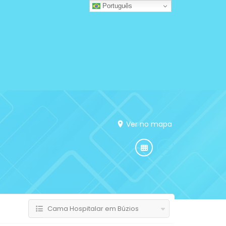
Português
Ver no mapa
Cama Hospitalar em Búzios