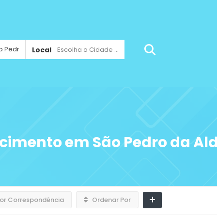
Local
Escolha a Cidade ...
ecimento em São Pedro da Al
or Correspondência
Ordenar Por