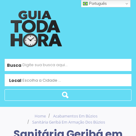
Português
Busca
Local
Escolha a Cidade ...
Home
Acabamentos Em Búzios
Sanitária Geribá Em Armação Dos Búzios
Sanitária Geribá em