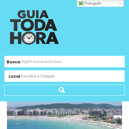
Português
Busca
Local
Escolha a Cidade ...