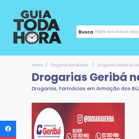
Busca
Home
Drogarias Em Búzios
Drogarias Geribá Na R
Drogarias Geribá n
Drogarias, Farmácias em Armação dos Búz