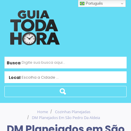
Português
Busca
Local
Escolha a Cidade ...
Home
Cozinhas Planejadas
DM Planejados Em São Pedro Da Aldeia
DM Planejados em São