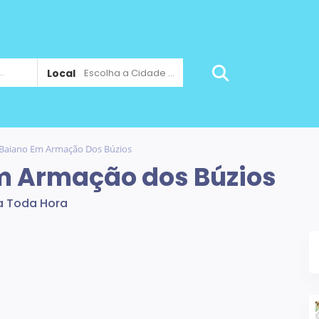
Local
Escolha a Cidade ...
 Baiano Em Armação Dos Búzios
m Armação dos Búzios
a Toda Hora