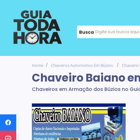
Busca
Home
Chaveiros Automotivo Em Búzios
Chaveiro
Chaveiro Baiano e
Chaveiros em Armação dos Búzios no Gui