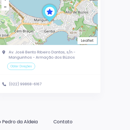
Leaflet
Av. José Bento Ribeiro Dantas, s/n -
Manguinhos - Armação dos Búzios
Obter Direções
(022) 99868-6167
 Pedro da Aldeia
Contato