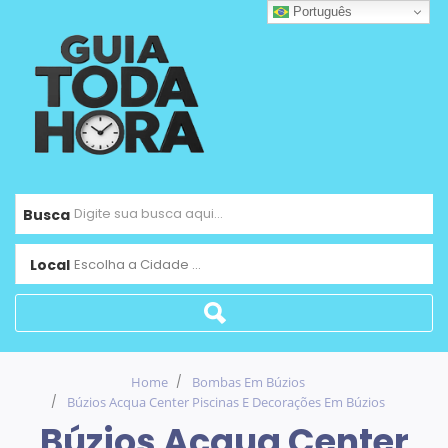
Português
Busca
Local
Escolha a Cidade ...
Home
Bombas Em Búzios
Búzios Acqua Center Piscinas E Decorações Em Búzios
Búzios Acqua Center