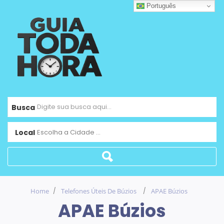
Português
Busca
Local
Escolha a Cidade ...
Home
Telefones Úteis De Búzios
APAE Búzios
APAE Búzios