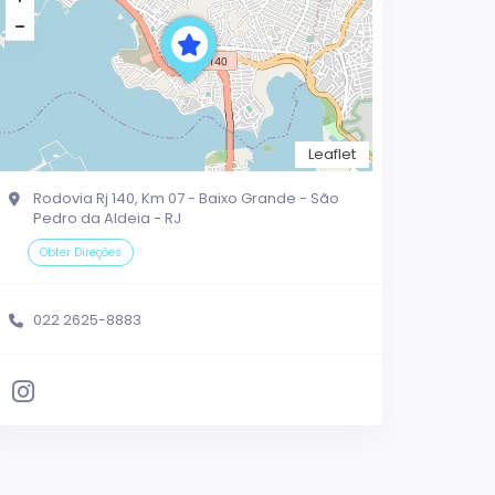
Leaflet
Rodovia Rj 140, Km 07 - Baixo Grande - São
Pedro da Aldeia - RJ
Obter Direções
022 2625-8883